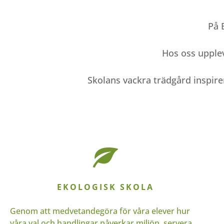
På 
Hos oss upplev
Skolans vackra trädgård inspire
EKOLOGISK SKOLA
Genom att medvetandegöra för våra elever hur
våra val och handlingar påverkar miljön, servera