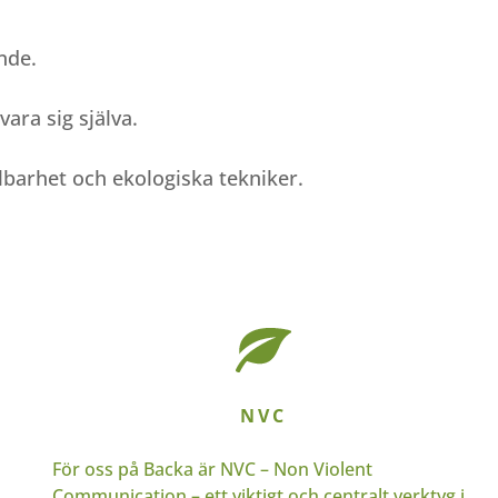
nde.
ara sig själva.
lbarhet och ekologiska tekniker.
NVC
För oss på Backa är NVC – Non Violent
Communication – ett viktigt och centralt verktyg i