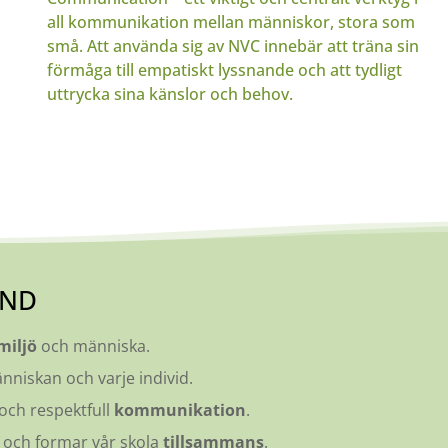
all kommunikation mellan människor, stora som
små. Att använda sig av NVC innebär att träna sin
förmåga till empatiskt lyssnande och att tydligt
uttrycka sina känslor och behov.
UND
miljö
och människa.
nniskan och varje individ.
och respektfull
kommunikation
.
r och formar vår skola
tillsammans
.