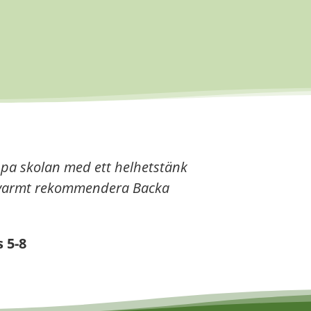
ppa skolan med ett helhetstänk
an varmt rekommendera Backa
s 5-8