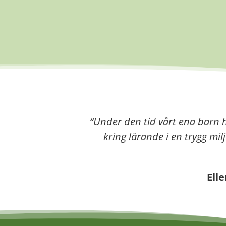
“
Under den tid vårt ena barn h
kring lärande i en trygg m
Elle